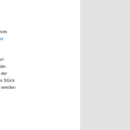
rses
ur
rl-
der
 der
as Stück
nd werden