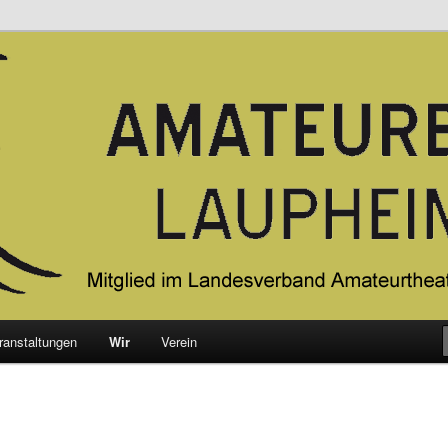
ateurtheater Baden-Würgtemberg e.V.
 Laupheim e.V.
ranstaltungen
Wir
Verein