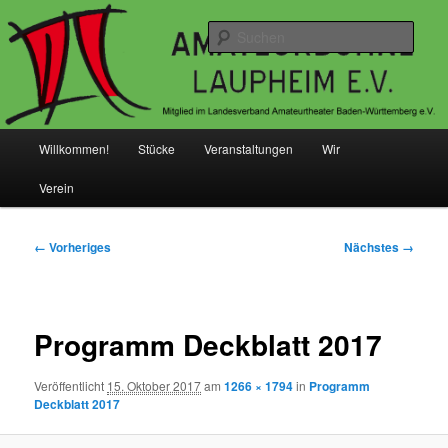
Zum
Mitglied im Landesverband Amateurtheater Baden-Würgtemberg e.V.
primären
Such
Inhalt
springen
Amateurbühne Laupheim e.V.
Hauptmenü
Willkommen!
Stücke
Veranstaltungen
Wir
Verein
Bilder-
← Vorheriges
Nächstes →
Navigation
Programm Deckblatt 2017
Veröffentlicht
15. Oktober 2017
am
1266 × 1794
in
Programm
Deckblatt 2017