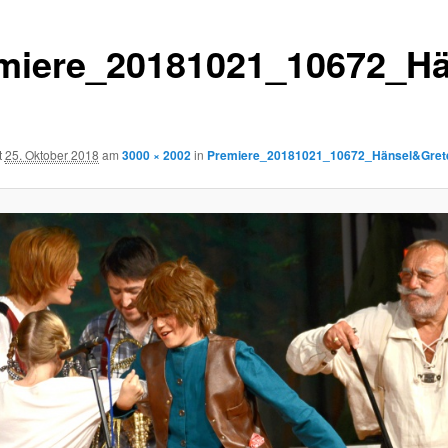
miere_20181021_10672_Hä
t
25. Oktober 2018
am
3000 × 2002
in
Premiere_20181021_10672_Hänsel&Grete