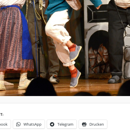
T:
book
WhatsApp
Telegram
Drucken