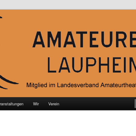
ateurtheater Baden-Würgtemberg e.V.
 Laupheim e.V.
ranstaltungen
Wir
Verein