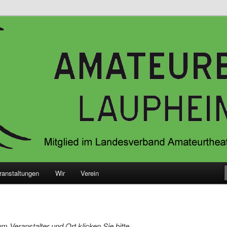
ateurtheater Baden-Würgtemberg e.V.
 Laupheim e.V.
ranstaltungen
Wir
Verein
m Veranstalter und Ort klicken Sie bitte