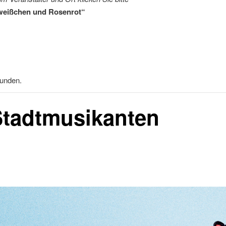
eißchen und Rosenrot“
funden.
Stadtmusikanten